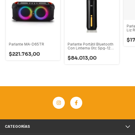
Parl
Liz 
Corr
$17
Parlante MA-D65TR
Parlante Portátil Bluetooth
Con Linterna Gtc Spg-127
Negro
$221.763,00
$84.013,00
CATEGORÍAS