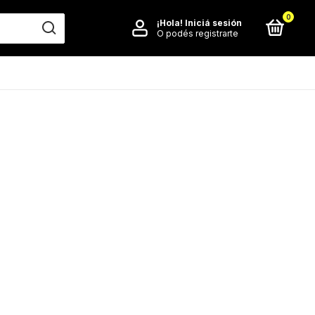
0
¡Hola!
Iniciá sesión
O podés registrarte