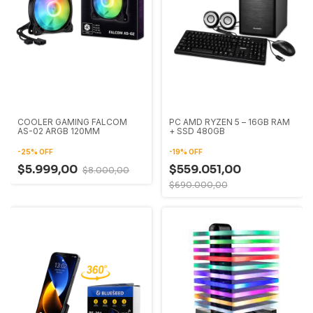
COOLER GAMING FALCOM
PC AMD RYZEN 5 – 16GB RAM
AS-02 ARGB 120MM
+ SSD 480GB
-
25
%
OFF
-
19
%
OFF
$5.999,00
$559.051,00
$8.000,00
$690.000,00